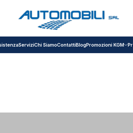
sistenza
Servizi
Chi Siamo
Contatti
Blog
Promozioni KGM
Pr