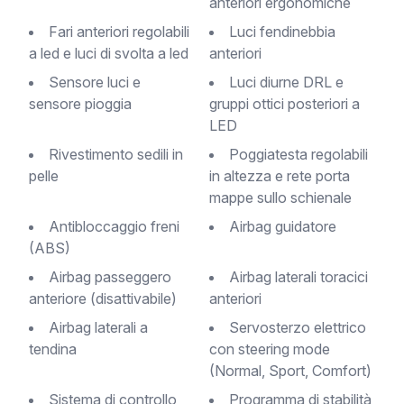
anteriori ergonomiche
Fari anteriori regolabili
Luci fendinebbia
a led e luci di svolta a led
anteriori
Sensore luci e
Luci diurne DRL e
sensore pioggia
gruppi ottici posteriori a
LED
Rivestimento sedili in
Poggiatesta regolabili
pelle
in altezza e rete porta
mappe sullo schienale
Antibloccaggio freni
Airbag guidatore
(ABS)
Airbag passeggero
Airbag laterali toracici
anteriore (disattivabile)
anteriori
Airbag laterali a
Servosterzo elettrico
tendina
con steering mode
(Normal, Sport, Comfort)
Sistema di controllo
Programma di stabilità