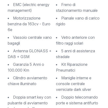
EMC (electric energy
Freno di
management)
stazionamento manuale
Motorizzazione
Pianale vano di carico
benzina da 163cv - Euro
rigido
6e
Vassoio centrale vano
Vetro anteriore con
bagagli
filtro raggi solari
Antenna GLONASS +
5 anni di assistenza
DAB + GSM
stradale
Garanzia 5 Anni o
Kit Riparazione
100.000 Km
Pneumatici
Cilindro avviamento
Maniglie interne e
chiave illuminato
console centrale
verniciate dark silver
Doppia smart key con
Doppio telecomando
pulsante di avviamento
porte e sistema antifurto