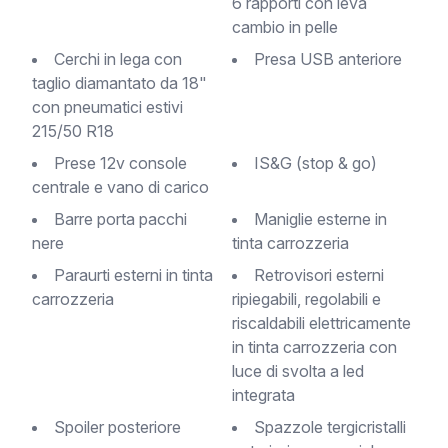
6 rapporti con leva
cambio in pelle
Cerchi in lega con
Presa USB anteriore
taglio diamantato da 18"
con pneumatici estivi
215/50 R18
Prese 12v console
IS&G (stop & go)
centrale e vano di carico
Barre porta pacchi
Maniglie esterne in
nere
tinta carrozzeria
Paraurti esterni in tinta
Retrovisori esterni
carrozzeria
ripiegabili, regolabili e
riscaldabili elettricamente
in tinta carrozzeria con
luce di svolta a led
integrata
Spoiler posteriore
Spazzole tergicristalli