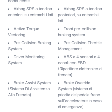
conducente
Airbag SRS a tendina
Airbag SRS a tendina
anteriori, su entrambi i lati
posteriori, su entrambi i
lati
Active Torque
Front pre-collision
Vectoring
braking system
Pre-Collision Braking
Pre-Collision Throttle
System
Management
Driver Monitoring
ABS a 4 sensori e 4
System
canali con EBD
(Ripartitore elettronico di
frenata)
Brake Assist System
Brake Override
(Sistema Di Assistenza
System (sistema di
Alla Frenata)
priorità del pedale freno
sull'acceleratore in caso
di emergenza)