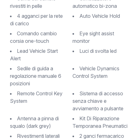
rivestiti in pelle
automatico bi-zona
4 agganci per la rete
Auto Vehicle Hold
di carico
Comando cambio
Eye sight assist
corsia one-touch
monitor
Lead Vehicle Start
Luci di svolta led
Alert
Sedile di guida a
Vehicle Dynamics
regolazione manuale 6
Control System
posizioni
Remote Control Key
Sistema di accesso
System
senza chiave e
avviamento a pulsante
Antenna a pinna di
Kit Di Riparazione
squalo (dark grey)
Temporanea Pneumatici
Rivestimenti laterali
2 ganci fermacarico