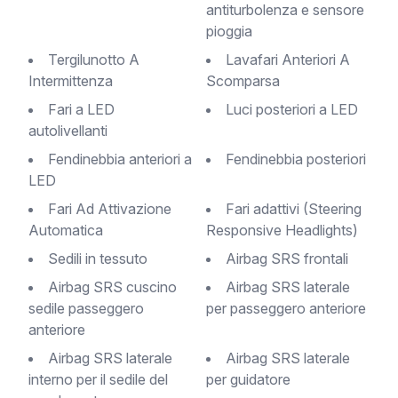
antiturbolenza e sensore
pioggia
Tergilunotto A
Lavafari Anteriori A
Intermittenza
Scomparsa
Fari a LED
Luci posteriori a LED
autolivellanti
Fendinebbia anteriori a
Fendinebbia posteriori
LED
Fari Ad Attivazione
Fari adattivi (Steering
Automatica
Responsive Headlights)
Sedili in tessuto
Airbag SRS frontali
Airbag SRS cuscino
Airbag SRS laterale
sedile passeggero
per passeggero anteriore
anteriore
Airbag SRS laterale
Airbag SRS laterale
interno per il sedile del
per guidatore