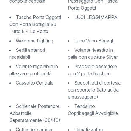
consolle centrale
Passeggero Con Tasca
Porta Oggetti
Tasche Porta Oggetti
LUCI LEGGIMAPPA
Con Porta Bottiglia Su
Tutte E 4 Le Porte
Welcome Lighting
Luce Vano Bagagli
Sedili anteriori
Volante rivestito in
riscaldabili
pelle con cuciture Silver
Volante regolabile in
Bracciolo posteriore
altezza e profondità
con 2 porta bicchieri
Cassetto Centrale
Specchietti di cortesia
con sportello (lato guida
e passeggero)
Schienale Posteriore
Tendalino
Abbattibile
Copribagagli Avvolgibile
Separatamente (60/40)
Cuffia del cambio
Climatizzatore